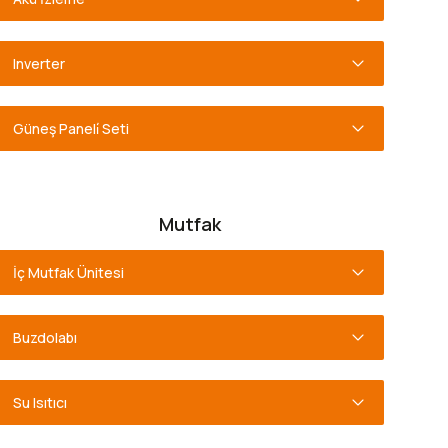
Inverter
Güneş Paneli̇ Seti
Mutfak
İç Mutfak Ünitesi
Buzdolabı
Su Isıtıcı