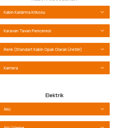
Kabin Kaldırma Krikosu
Karavan Tavan Penceresi
Renk
(Standart Kabin Opak Olarak Üretilir)
Kamera
Elektrik
Akü
Akü İzleme