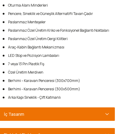
Oturma Alanı Minderleri
Pencere, Sineklik ve Güneşlik Alternatifli Tavan Çadır
Paslanmaz Menteşeler
Paslanmaz Özel Üretim Kriko ve Fonksiyonel Bağlantı Noktaları
Paslanmaz Özel Üretim Gergi Kilitleri
Araç-Kabin Bağlantı Mekanizması
LED Stop ve Pozisyon Lambaları
7 veya 13 Pin Plastik Fiş
Özel Üretim Merdiven
Berhimi – Karavan Penceresi (300x700mm)
Berhimi - Karavan Penceresi (300x500mm)
Arka Kapı Sineklik - Çift Katmanlı
İç Tasarım