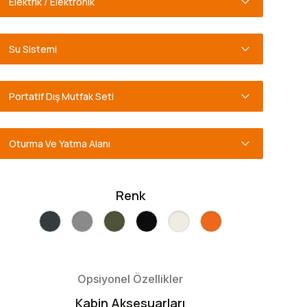
Elektrik / Elektronik
Su Sistemi
Portatif Dış Mutfak Seti
Oturma Ve Yatma Alanı
Renk
Opsiyonel Özellikler
Kabin Aksesuarları