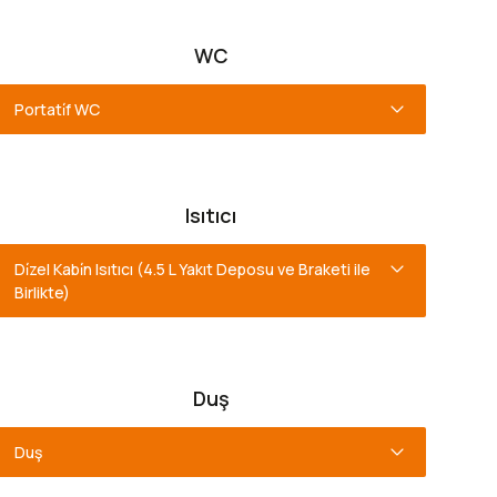
WC
Portati̇f WC
Isıtıcı
Di̇zel Kabi̇n Isıtıcı
(4.5 L Yakıt Deposu ve Braketi ile
Birlikte)
Duş
Duş