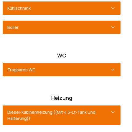
Kühlschrank
Boiler
WC
Tragbares WC
Heizung
Diesel-Kabinenheizung
((Mit 4,5-Lt-Tank Und
Halterung))