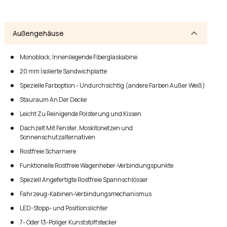
Außengehäuse
Monoblock, İnnenliegende Fiberglaskabine
20 mm İsolierte Sandwichplatte
Spezielle Farboption - Undurchsichtig (andere Farben Außer Weiß)
Stauraum An Der Decke
Leicht Zu Reinigende Polsterung und Kissen
Dachzelt Mit Fenster, Moskitonetzen und
Sonnenschutzalternativen
Rostfreie Scharniere
Funktionelle Rostfreie Wagenheber-Verbindungspunkte
Speziell Angefertigte Rostfreie Spannschlösser
Fahrzeug-Kabinen-Verbindungsmechanismus
LED-Stopp- und Positionslichter
7- Oder 13-Poliger Kunststoffstecker